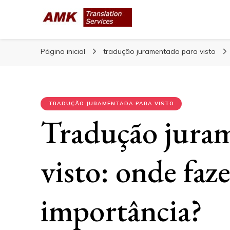
AMK Translation 
Empresa de tradução juramentada, tradução livre, tra
Página inicial
tradução juramentada para visto
TRADUÇÃO JURAMENTADA PARA VISTO
Tradução jura
visto: onde faze
importância?