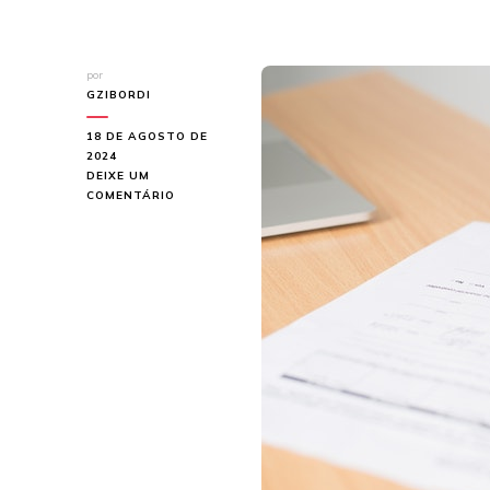
por
GZIBORDI
18 DE AGOSTO DE
2024
DEIXE UM
EM
COMENTÁRIO
TRADUÇÃO
JURAMENTADA
PARA
VISTO:
ONDE
FAZER
E
QUAL
SUA
IMPORTÂNCIA?