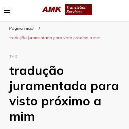
AMK Translation Services
Empresa de tradução juramentada, tradução
Página inicial
livre, tradução técnica, interpretação
consecutiva, interpretação simultânea, etc.
tradução juramentada para visto próximo a mim
TAG
tradução
juramentada para
visto próximo a
mim