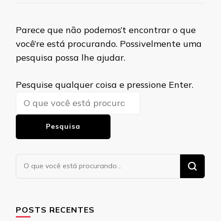
Parece que não podemos’t encontrar o que
você’re está procurando. Possivelmente uma
pesquisa possa lhe ajudar.
Procurando
Pesquise qualquer coisa e pressione Enter.
algo?
Procurando
algo?
POSTS RECENTES