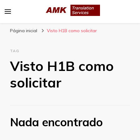
AMK Translation Services
Empresa de tradução juramentada, tradução
Página inicial
livre, tradução técnica, interpretação
Visto H1B como solicitar
consecutiva, interpretação simultânea, etc.
TAG
Visto H1B como
solicitar
Nada encontrado