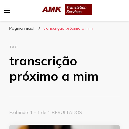
AMK Translation Services
Empresa de tradução juramentada, tradução
Página inicial
livre, tradução técnica, interpretação
transcrição próximo a mim
consecutiva, interpretação simultânea, etc.
TAG
transcrição
próximo a mim
Exibindo: 1 - 1 de 1 RESULTADOS