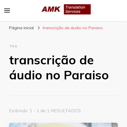
AMK Translation Services
Empresa de tradução juramentada, tradução
Página inicial
livre, tradução técnica, interpretação
transcrição de áudio no Paraiso
consecutiva, interpretação simultânea, etc.
TAG
transcrição de
áudio no Paraiso
Exibindo: 1 - 1 de 1 RESULTADOS