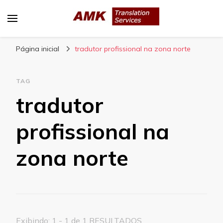
AMK Translation Services
Empresa de tradução juramentada, tradução
Página inicial
livre, tradução técnica, interpretação
tradutor profissional na zona norte
consecutiva, interpretação simultânea, etc.
TAG
tradutor
profissional na
zona norte
Exibindo: 1 - 1 de 1 RESULTADOS