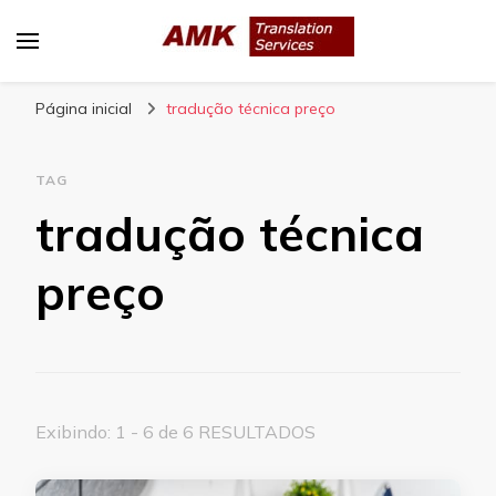
AMK Translation Services
Empresa de tradução juramentada, tradução
Página inicial
livre, tradução técnica, interpretação
tradução técnica preço
consecutiva, interpretação simultânea, etc.
TAG
tradução técnica
preço
Exibindo: 1 - 6 de 6 RESULTADOS