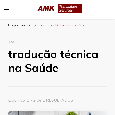
AMK Translation Services
Empresa de tradução juramentada, tradução
Página inicial
livre, tradução técnica, interpretação
tradução técnica na Saúde
consecutiva, interpretação simultânea, etc.
TAG
tradução técnica
na Saúde
Exibindo: 1 - 2 de 2 RESULTADOS