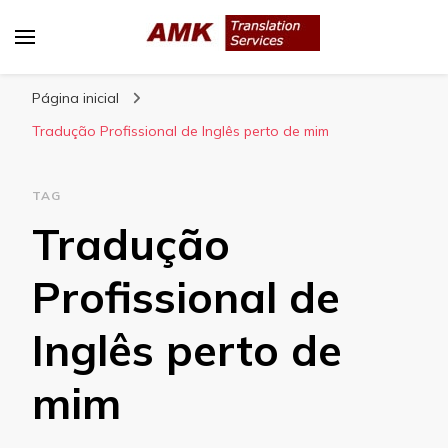
AMK Translation Services
Empresa de tradução juramentada, tradução
Página inicial
livre, tradução técnica, interpretação
consecutiva, interpretação simultânea, etc.
Tradução Profissional de Inglês perto de mim
TAG
Tradução
Profissional de
Inglês perto de
mim