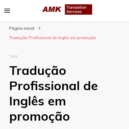
AMK Translation Services
Empresa de tradução juramentada, tradução
Página inicial
livre, tradução técnica, interpretação
consecutiva, interpretação simultânea, etc.
Tradução Profissional de Inglês em promoção
TAG
Tradução
Profissional de
Inglês em
promoção