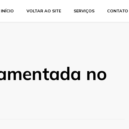
INÍCIO
VOLTAR AO SITE
SERVIÇOS
CONTATO
Services
dução técnica, interpretação consecutiva, interpretação simul
ramentada no