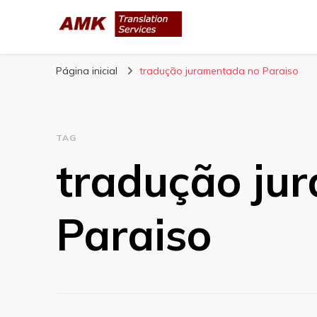
AMK Translation 
Empresa de tradução juramentada, tradução livre, tra
Página inicial
tradução juramentada no Paraiso
TAG
tradução ju
Paraiso