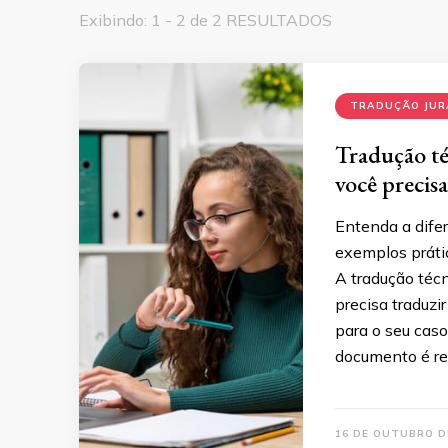
Exibindo: 1 - 2 de 2 RESULTADOS
TRADUÇÃO JU
Tradução té
você precisa
Entenda a difer
exemplos prátic
A tradução téc
precisa traduzi
para o seu cas
documento é re
16 DE OUTUBRO D