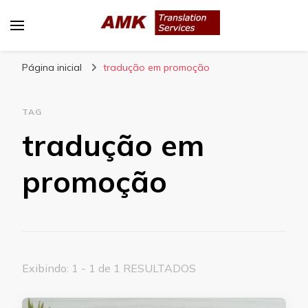
AMK Translation Services
Empresa de tradução juramentada, tradução
Página inicial
livre, tradução técnica, interpretação
tradução em promoção
consecutiva, interpretação simultânea, etc.
TAG
tradução em
promoção
Exibindo: 1 - 1 de 1 RESULTADOS