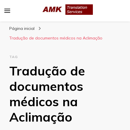
AMK Translation Services
Empresa de tradução juramentada, tradução
Página inicial
livre, tradução técnica, interpretação
consecutiva, interpretação simultânea, etc.
Tradução de documentos médicos na Aclimação
TAG
Tradução de
documentos
médicos na
Aclimação