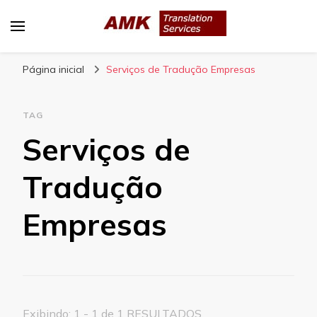
AMK Translation Services
Empresa de tradução juramentada, tradução
Página inicial
livre, tradução técnica, interpretação
Serviços de Tradução Empresas
consecutiva, interpretação simultânea, etc.
TAG
Serviços de
Tradução
Empresas
Exibindo: 1 - 1 de 1 RESULTADOS