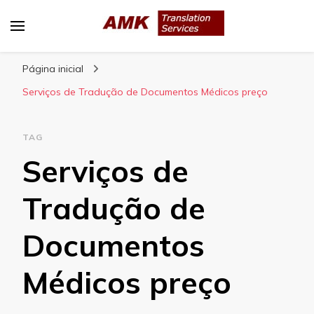
AMK Translation Services
Empresa de tradução juramentada, tradução
Página inicial
livre, tradução técnica, interpretação
consecutiva, interpretação simultânea, etc.
Serviços de Tradução de Documentos Médicos preço
TAG
Serviços de
Tradução de
Documentos
Médicos preço