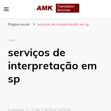
AMK Translation Services
Empresa de tradução juramentada, tradução
Página inicial
livre, tradução técnica, interpretação
serviços de interpretação em sp
consecutiva, interpretação simultânea, etc.
TAG
serviços de
interpretação em
sp
Exibindo: 1 - 1 de 1 RESULTADOS