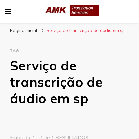
AMK Translation Services
Empresa de tradução juramentada, tradução
Página inicial
livre, tradução técnica, interpretação
Serviço de transcrição de áudio em sp
consecutiva, interpretação simultânea, etc.
TAG
Serviço de
transcrição de
áudio em sp
Exibindo: 1 - 1 de 1 RESULTADOS