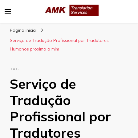
AMK Translation Services
Empresa de tradução juramentada, tradução
Página inicial
livre, tradução técnica, interpretação
consecutiva, interpretação simultânea, etc.
Serviço de Tradução Profissional por Tradutores
Humanos próximo a mim
TAG
Serviço de
Tradução
Profissional por
Tradutores