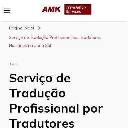
AMK Translation Services
Empresa de tradução juramentada, tradução
Página inicial
livre, tradução técnica, interpretação
consecutiva, interpretação simultânea, etc.
Serviço de Tradução Profissional por Tradutores
Humanos na Zona Sul
TAG
Serviço de
Tradução
Profissional por
Tradutores