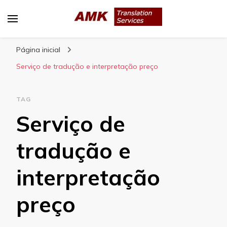
AMK Translation Services
Empresa de tradução juramentada, tradução
Página inicial
livre, tradução técnica, interpretação
consecutiva, interpretação simultânea, etc.
Serviço de tradução e interpretação preço
TAG
Serviço de
tradução e
interpretação
preço