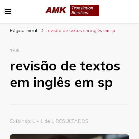
AMK Translation Services
Empresa de tradução juramentada, tradução
Página inicial
livre, tradução técnica, interpretação
revisão de textos em inglês em sp
consecutiva, interpretação simultânea, etc.
TAG
revisão de textos
em inglês em sp
Exibindo: 1 - 1 de 1 RESULTADOS