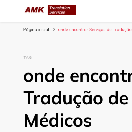
AMK Translation 
Empresa de tradução juramentada, tradução livre, tra
Página inicial
onde encontrar Serviços de Traduçã
TAG
onde encontr
Tradução de
Médicos