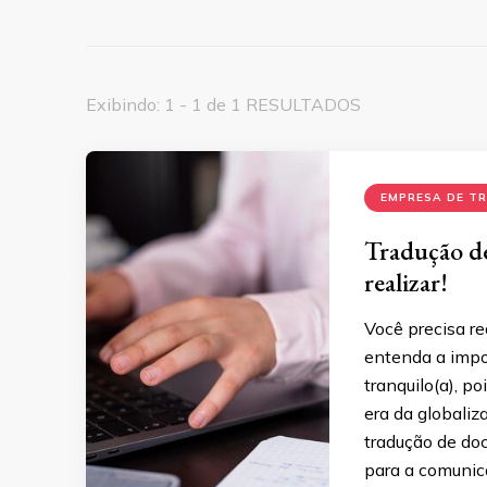
Exibindo: 1 - 1 de 1 RESULTADOS
EMPRESA DE T
Tradução d
realizar!
Você precisa r
entenda a impo
tranquilo(a), p
era da globaliz
tradução de do
para a comunic