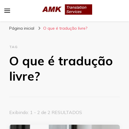
AMK Translation Services
Empresa de tradução juramentada, tradução
Página inicial
livre, tradução técnica, interpretação
O que é tradução livre?
consecutiva, interpretação simultânea, etc.
TAG
O que é tradução
livre?
Exibindo: 1 - 2 de 2 RESULTADOS