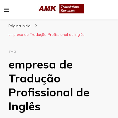
AMK Translation Services
Empresa de tradução juramentada, tradução
Página inicial
livre, tradução técnica, interpretação
consecutiva, interpretação simultânea, etc.
empresa de Tradução Profissional de Inglês
TAG
empresa de
Tradução
Profissional de
Inglês