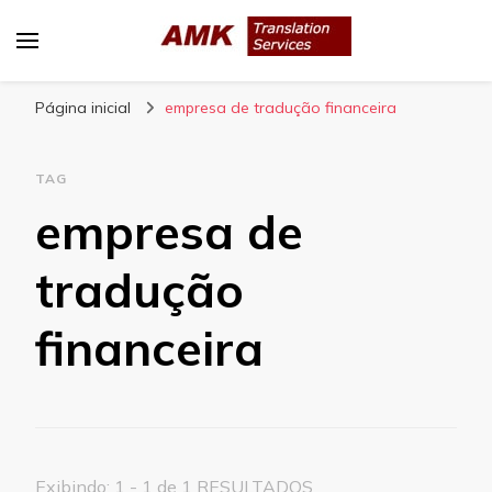
AMK Translation Services
Empresa de tradução juramentada, tradução
Página inicial
livre, tradução técnica, interpretação
empresa de tradução financeira
consecutiva, interpretação simultânea, etc.
TAG
empresa de
tradução
financeira
Exibindo: 1 - 1 de 1 RESULTADOS