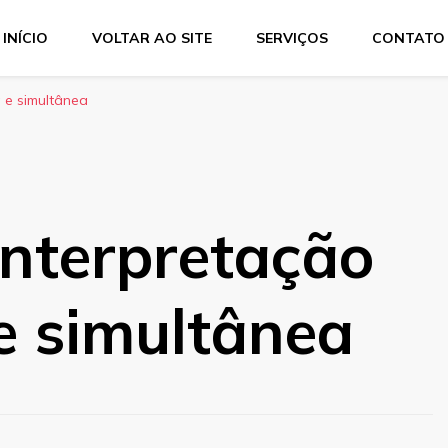
INÍCIO
VOLTAR AO SITE
SERVIÇOS
CONTATO
Services
dução técnica, interpretação consecutiva, interpretação simul
 e simultânea
Interpretação
e simultânea