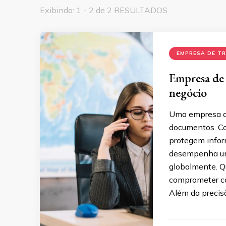
Exibindo: 1 - 2 de 2 RESULTADOS
EMPRESA DE T
Empresa de 
negócio
Uma empresa de
documentos. Co
protegem infor
desempenha um 
globalmente. Q
comprometer co
Além da precisã