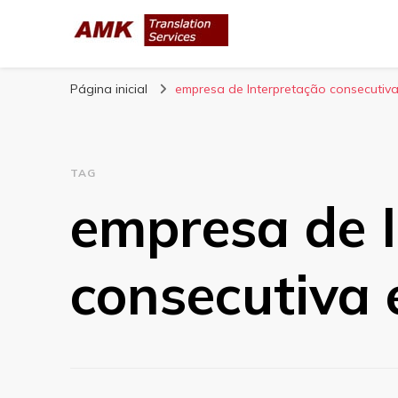
AMK Translation 
Empresa de tradução juramentada, tradução livre, tra
Página inicial
empresa de Interpretação consecutiva
TAG
empresa de 
consecutiva 