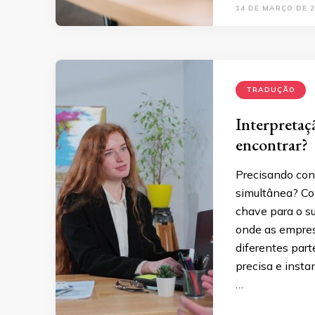
14 DE MARÇO DE 2
TRADUÇÃO
Interpretaç
encontrar?
Precisando conh
simultânea? Co
chave para o s
onde as empres
diferentes par
precisa e inst
…