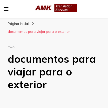
AMK Translation Services
Empresa de tradução juramentada, tradução
Página inicial
livre, tradução técnica, interpretação
consecutiva, interpretação simultânea, etc.
documentos para viajar para o exterior
TAG
documentos para
viajar para o
exterior