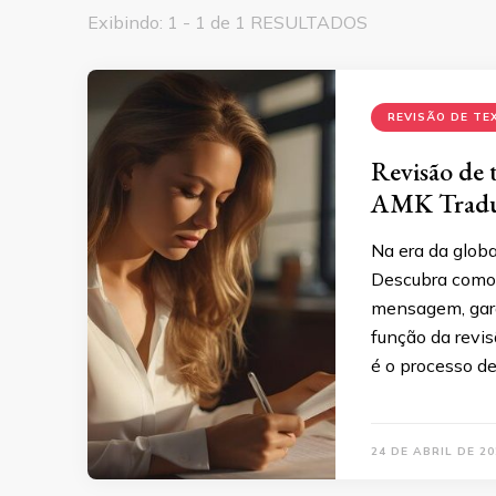
Exibindo: 1 - 1 de 1 RESULTADOS
REVISÃO DE TE
Revisão de 
AMK Tradu
Na era da globa
Descubra como 
mensagem, garan
função da revis
é o processo de
24 DE ABRIL DE 20