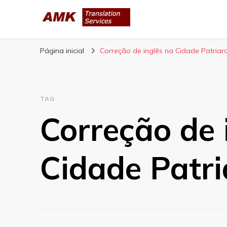
AMK Translation 
Empresa de tradução juramentada, tradução livre, tra
Página inicial
Correção de inglês na Cidade Patriar
TAG
Correção de 
Cidade Patri