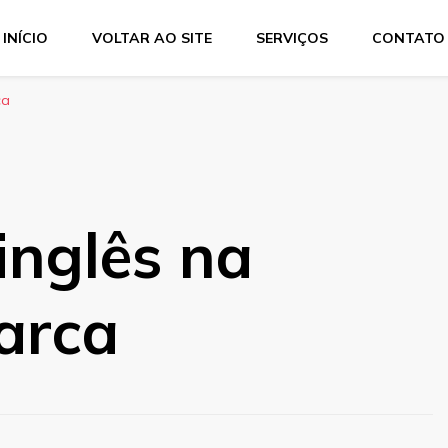
INÍCIO
VOLTAR AO SITE
SERVIÇOS
CONTATO
Services
dução técnica, interpretação consecutiva, interpretação simul
ca
inglês na
arca