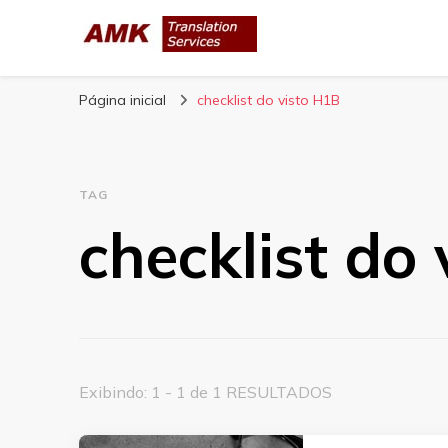
AMK Translation 
Empresa de tradução juramentada, tradução livre, tra
Página inicial
checklist do visto H1B
TAG
checklist do
Exibindo: 1 - 1 de 1 RESULTADOS