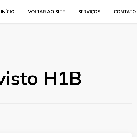
INÍCIO
VOLTAR AO SITE
SERVIÇOS
CONTATO
Services
dução técnica, interpretação consecutiva, interpretação simul
 visto H1B