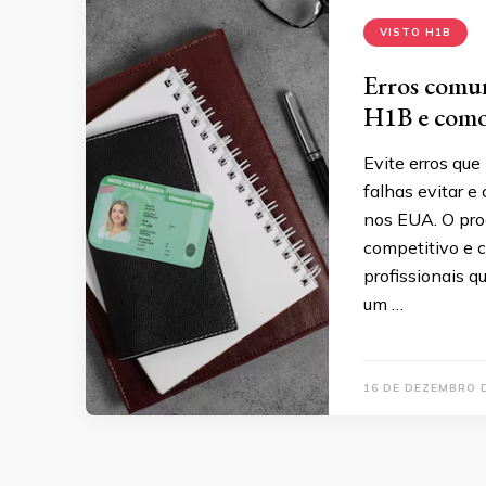
VISTO H1B
Erros comun
H1B e como 
Evite erros que
falhas evitar e
nos EUA. O pro
competitivo e c
profissionais q
um …
16 DE DEZEMBRO 